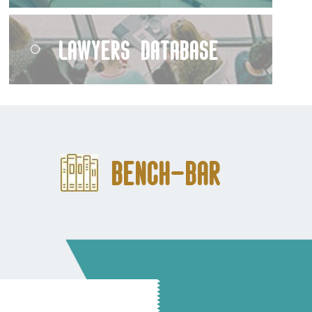
Lawyers Database
Bench-Bar