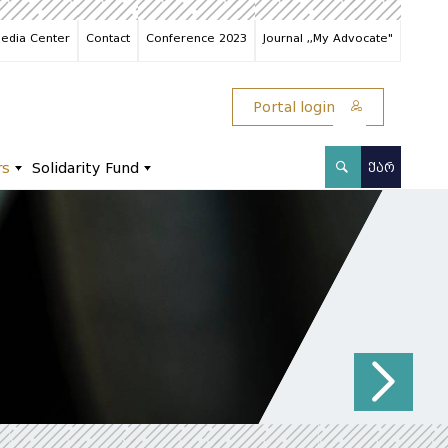
edia Center
Contact
Conference 2023
Journal ,,My Advocate"
Portal login
rs
Solidarity Fund
ᲥᲐᲠ
N