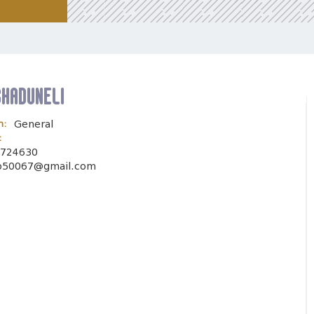
chaduneli
n:
General
:
724630
o50067@gmail.com