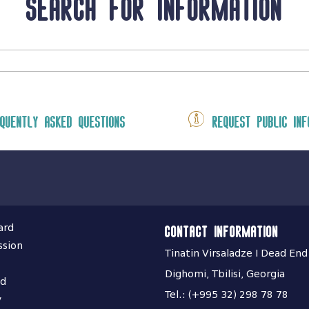
Search for information
quently asked questions
Request public inf
ard
Contact information
ssion
Tinatin Virsaladze I Dead End
Dighomi, Tbilisi, Georgia
nd
Tel.: (+995 32) 298 78 78
y