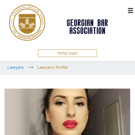
ᲥᲐᲠ
GEORGIAN BAR
ASSOCIATION
Portal login
Lawyers
Lawyer's Profile