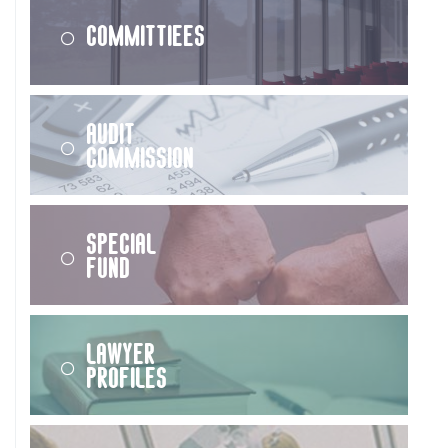
Committiees
Audit
Commission
Special
Fund
Lawyer
Profiles