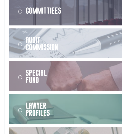
Committiees
Audit
Commission
Special
Fund
Lawyer
Profiles