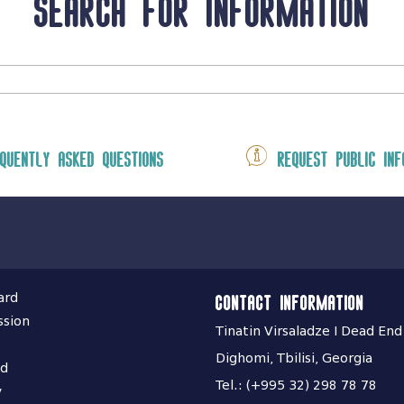
Search for information
quently asked questions
Request public inf
ard
Contact information
ssion
Tinatin Virsaladze I Dead End
Dighomi, Tbilisi, Georgia
nd
Tel.: (+995 32) 298 78 78
y