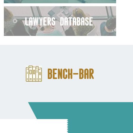
Lawyers Database
Bench-Bar