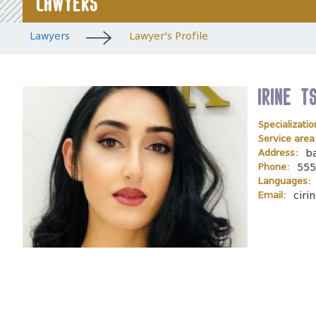
Lawyers
Lawyers
Lawyer's Profile
irine t
Specializatio
Service area
Address:
b
Phone:
555
Languages:
Email:
ciri