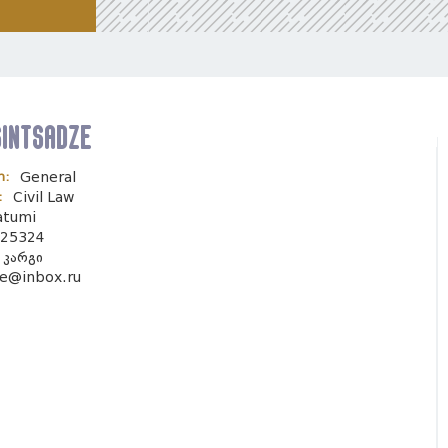
sintsadze
n:
General
:
Civil Law
atumi
25324
კარგი
ne@inbox.ru