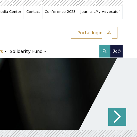
edia Center
Contact
Conference 2023
Journal ,,My Advocate"
Portal login
rs
Solidarity Fund
ᲥᲐᲠ
N