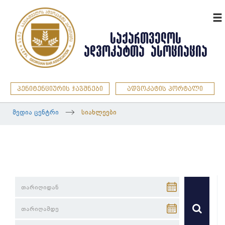
ENG
ᲡᲐᲥᲐᲠᲗᲕᲔᲚᲝᲡ
ᲐᲓᲕᲝᲙᲐᲢᲗᲐ ᲐᲡᲝᲪᲘᲐᲪᲘᲐ
პენიტენციურის ჯავშნები
ადვოკატის პორტალი
მედია ცენტრი
სიახლეები