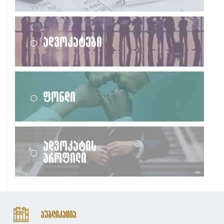
ადვოკატები
ფონდი
ადვოკატის
პროფილი
პუბლიკაცია