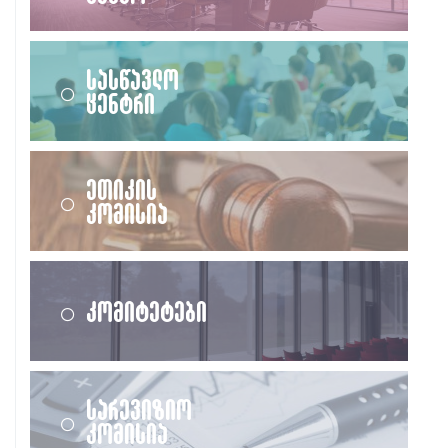
სასწავლო
ცენტრი
ეთიკის
კომისია
კომიტეტები
სარევიზიო
კომისია