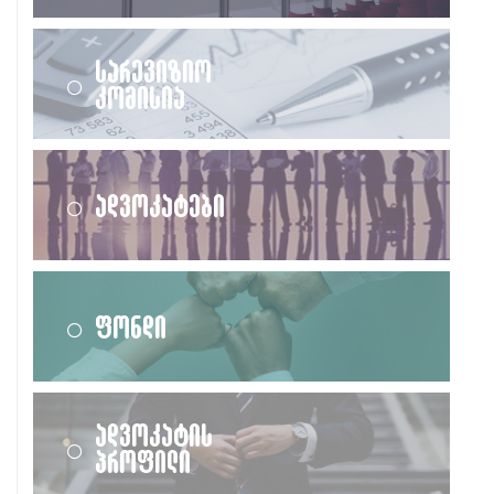
სარევიზიო
კომისია
ადვოკატები
ფონდი
ადვოკატის
პროფილი