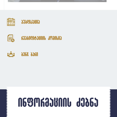
პუბლიკაცია
რეაბილიტაციის კომისია
ბენჩ ბარი
ინფორმაციის ძებნა