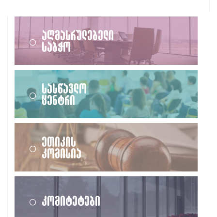
აღმასრულებელი
საბჭო
სასწავლო
ცენტრი
ეთიკის
კომისია
კომიტეტები