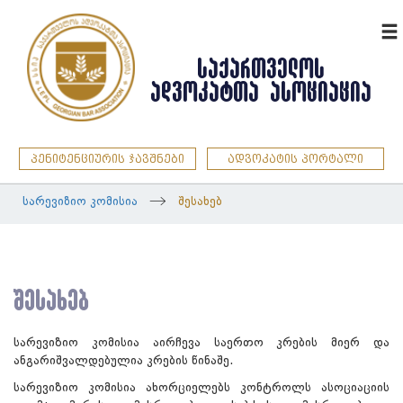
ENG
ᲡᲐᲥᲐᲠᲗᲕᲔᲚᲝᲡ
ᲐᲓᲕᲝᲙᲐᲢᲗᲐ ᲐᲡᲝᲪᲘᲐᲪᲘᲐ
პენიტენციურის ჯავშნები
ადვოკატის პორტალი
სარევიზიო კომისია
შესახებ
შესახებ
სარევიზიო კომისია აირჩევა საერთო კრების მიერ და
ანგარიშვალდებულია კრების წინაშე.
სარევიზიო კომისია ახორციელებს კონტროლს ასოციაციის