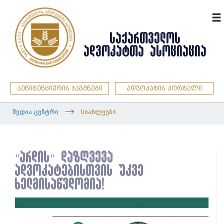
ENG
ᲡᲐᲥᲐᲠᲗᲕᲔᲚᲝᲡ
ᲐᲓᲕᲝᲙᲐᲢᲗᲐ ᲐᲡᲝᲪᲘᲐᲪᲘᲐ
პენიტენციურის ჯავშნები
ადვოკატის პორტალი
მედია ცენტრი
სიახლეები
"არდის" დაზღვევა
ადვოკატებისთვის უკვე
ხელმისაწვდომია!