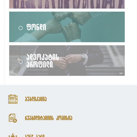
ფონდი
ადვოკატის
პროფილი
პუბლიკაცია
რეაბილიტაციის კომისია
ბენჩ ბარი