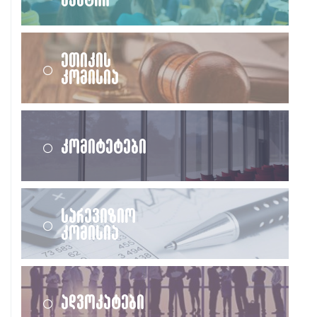
ეთიკის
კომისია
კომიტეტები
სარევიზიო
კომისია
ადვოკატები