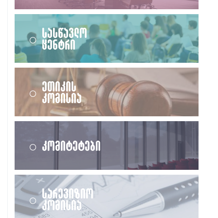
სასწავლო
ცენტრი
ეთიკის
კომისია
კომიტეტები
სარევიზიო
კომისია