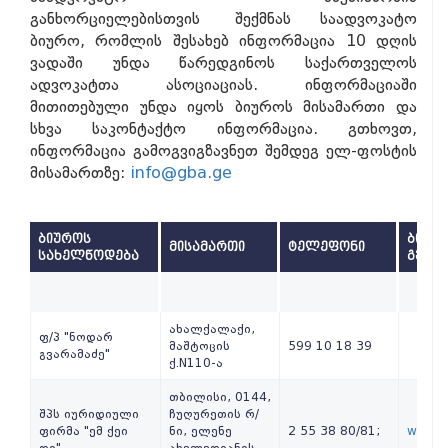
განხორციელებისთვის შექმნას საადვოკატო
ბიურო, რომლის შესახებ ინფორმაცია 10 დღის
ვადაში უნდა წარედგინოს საქართველოს
ადვოკატთა ასოციაციას. ინფორმაციაში
მითითებული უნდა იყოს ბიუროს მისამართი და
სხვა საკონტაქტო ინფორმაცია. გთხოვთ,
ინფორმაცია გამოგვიგზავნეთ შემდეგ ელ-ფოსტის
მისამართზე:
info@gba.ge
ბიუროს
ბიურო
მისამართი
ტელეფონი
სახელწოდება
გვერ
ახალქალაქი,
ფ/პ "ნოდარ
მაშტოცის
599 10 18 39
გვარამაძე"
ქ.N110-ა
თბილისი, 0144,
შპს იურიდიული
ჩუღურეთის რ/
ფირმა "ემ ქეი
ნი, ელენე
2 55 38 80/81;
www.m
დი"
ახვლედიანის