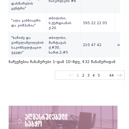
ჩაიკოვსკის #8
დახმარების
ცენტრი"
თბილისი,
"ალა კახნიაური
ს.ქურდიანის
595 22 22 05
და კომპანია"
ქ.20
"ხაჩიძე და
თბილისი,
გოჩელაშვილების
შარტავას
210 47 42
www.la
საკონსულტაციო
ქ.#30,
ჯგუფი"
სართ.2,#5
ნაჩვენებია ჩანაწერები 1–დან 10–მდე, 432 ჩანაწერიდან
1
2
3
4
5
…
44
აღმასრულებელი
საბჭო