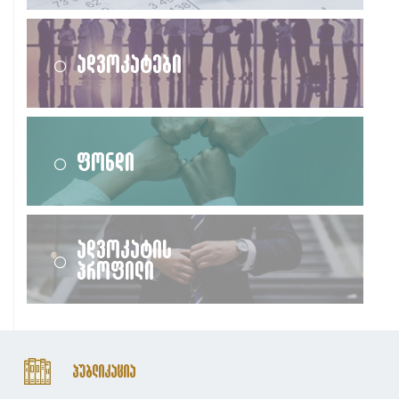
ადვოკატები
ფონდი
ადვოკატის
პროფილი
პუბლიკაცია