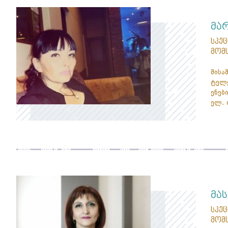
მა
სპე
მომ
მისა
ტელე
ენები
ელ. 
მა
სპე
მომ