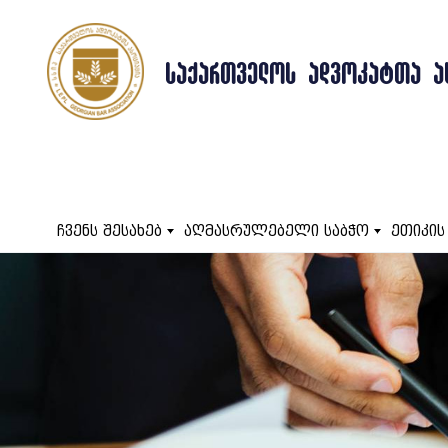
ᲡᲐᲥᲐᲠᲗᲕᲔᲚᲝᲡ ᲐᲓᲕᲝᲙᲐᲢᲗᲐ Ა
ჩვენს შესახებ
აღმასრულებელი საბჭო
ეთიკის