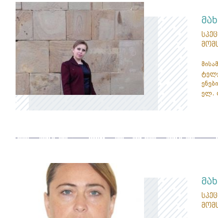
მა
სპე
მომ
მისა
ტელე
ენები
ელ. 
მა
სპე
მომ