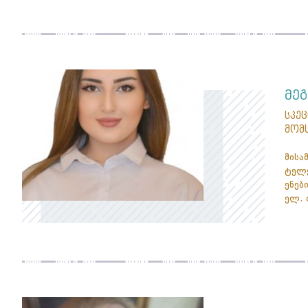
მეგ
სპე
მომ
მისა
ტელე
ენები
ელ. 