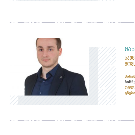
მა
სპე
მომ
მისა
ბიზნ
ტელე
ენები