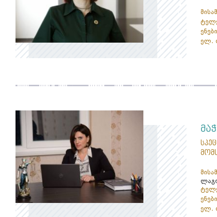
მისა
ტელე
ენები
ელ. 
მა
სპე
მომ
მისა
ლაგო
ტელე
ენები
ელ. 