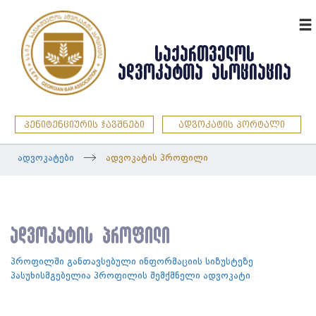
ENG
ᲡᲐᲥᲐᲠᲗᲕᲔᲚᲝᲡ
ᲐᲓᲕᲝᲙᲐᲢᲗᲐ ᲐᲡᲝᲪᲘᲐᲪᲘᲐ
პენიტენციურის ჯავშნები
ადვოკატის პორტალი
ადვოკატები
ადვოკატის პროფილი
ადვოკატის პროფილი
პროფილში განთავსებული ინფორმაციის სიზუსტეზე
პასუხისმგებელია პროფილის შემქმნელი ადვოკატი