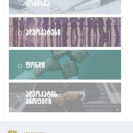
კომისია
ადვოკატები
ფონდი
ადვოკატის
პროფილი