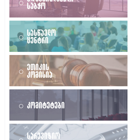
საბჭო
სასწავლო
ცენტრი
ეთიკის
კომისია
კომიტეტები
სარევიზიო