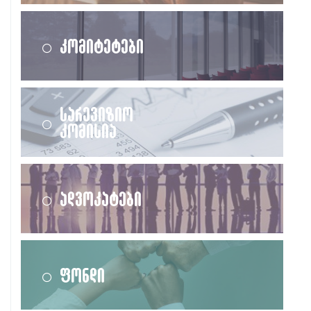
კომიტეტები
სარევიზიო
კომისია
ადვოკატები
ფონდი