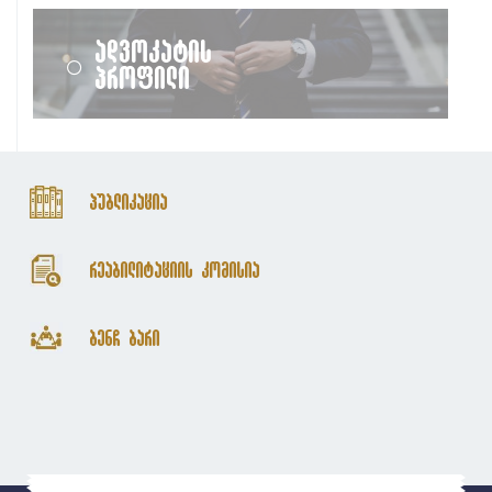
ადვოკატის
პროფილი
პუბლიკაცია
რეაბილიტაციის კომისია
ბენჩ ბარი