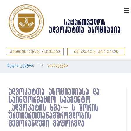
ENG
ᲡᲐᲥᲐᲠᲗᲕᲔᲚᲝᲡ
ᲐᲓᲕᲝᲙᲐᲢᲗᲐ ᲐᲡᲝᲪᲘᲐᲪᲘᲐ
პენიტენციურის ჯავშნები
ადვოკატის პორტალი
მედია ცენტრი
სიახლეები
ადვოკატთა ასოციაციასა და
საინფორმაციო სააგენტო
„ადვოკატის ხმა“- ს შორის
ურთიერთთანამშრომლობის
მემორანდუმი გაფორმდა