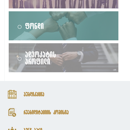
ფონდი
ადვოკატის
პროფილი
პუბლიკაცია
რეაბილიტაციის კომისია