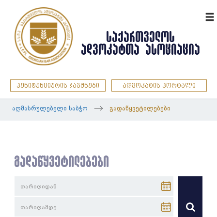
ENG
ᲡᲐᲥᲐᲠᲗᲕᲔᲚᲝᲡ
ᲐᲓᲕᲝᲙᲐᲢᲗᲐ ᲐᲡᲝᲪᲘᲐᲪᲘᲐ
პენიტენციურის ჯავშნები
ადვოკატის პორტალი
აღმასრულებელი საბჭო
გადაწყვეტილებები
გადაწყვეტილებები