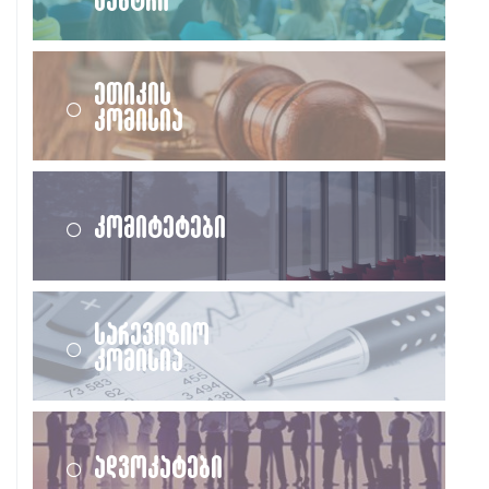
ეთიკის
კომისია
კომიტეტები
სარევიზიო
კომისია
ადვოკატები