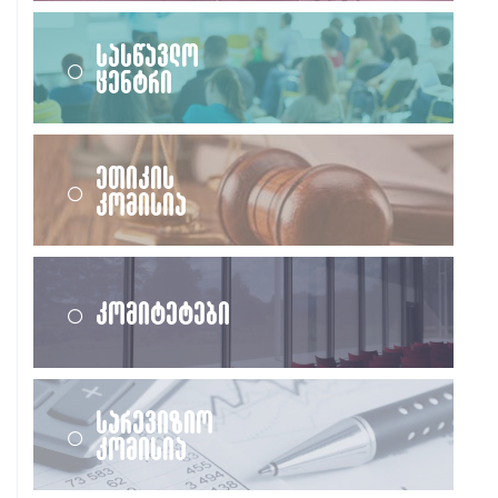
სასწავლო
ცენტრი
ეთიკის
კომისია
კომიტეტები
სარევიზიო
კომისია