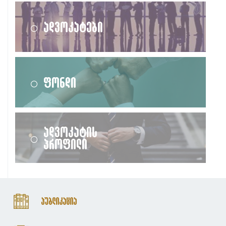
ადვოკატები
ფონდი
ადვოკატის
პროფილი
პუბლიკაცია