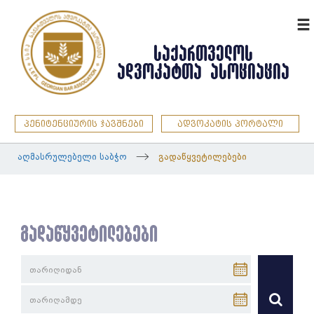
ENG
ᲡᲐᲥᲐᲠᲗᲕᲔᲚᲝᲡ
ᲐᲓᲕᲝᲙᲐᲢᲗᲐ ᲐᲡᲝᲪᲘᲐᲪᲘᲐ
პენიტენციურის ჯავშნები
ადვოკატის პორტალი
აღმასრულებელი საბჭო
გადაწყვეტილებები
გადაწყვეტილებები