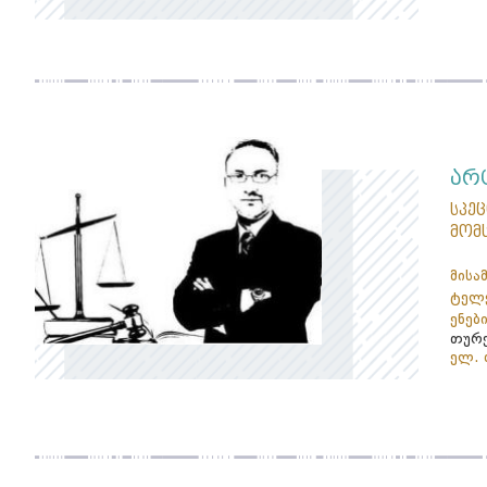
არ
სპე
მომ
მისა
ტელე
ენები
თურქ
ელ. 