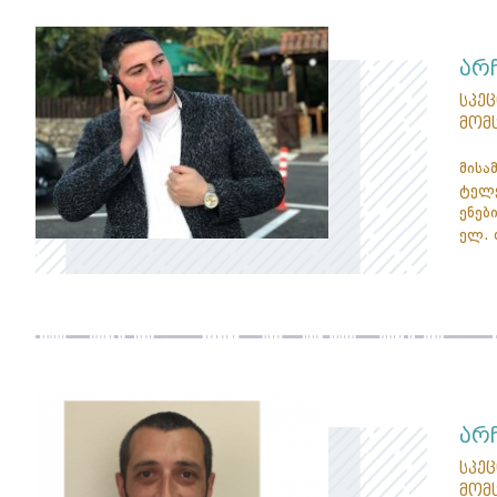
არ
სპე
მომ
მისა
ტელე
ენები
ელ. 
არ
სპე
მომ