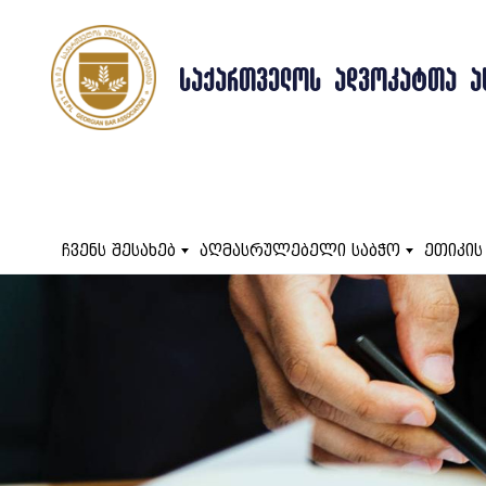
ᲡᲐᲥᲐᲠᲗᲕᲔᲚᲝᲡ ᲐᲓᲕᲝᲙᲐᲢᲗᲐ Ა
ჩვენს შესახებ
აღმასრულებელი საბჭო
ეთიკის