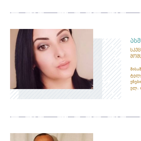
ას
სპე
მომ
მისა
ტელე
ენები
ელ. 