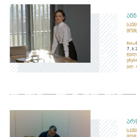
ან
სპე
მომ
მისა
7, ბ 
ტელე
ენები
ელ. 
არ
სპე
მომ