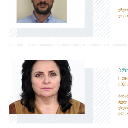
ენები
ელ. 
არ
სპე
მომ
მისა
ტელე
ენები
ელ. 