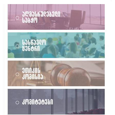
აღმასრულებელი
საბჭო
სასწავლო
ცენტრი
ეთიკის
კომისია
კომიტეტები