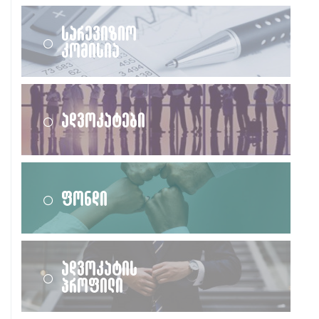
სარევიზიო
კომისია
ადვოკატები
ფონდი
ადვოკატის
პროფილი