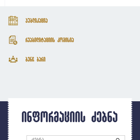
პუბლიკაცია
რეაბილიტაციის კომისია
ბენჩ ბარი
ინფორმაციის ძებნა