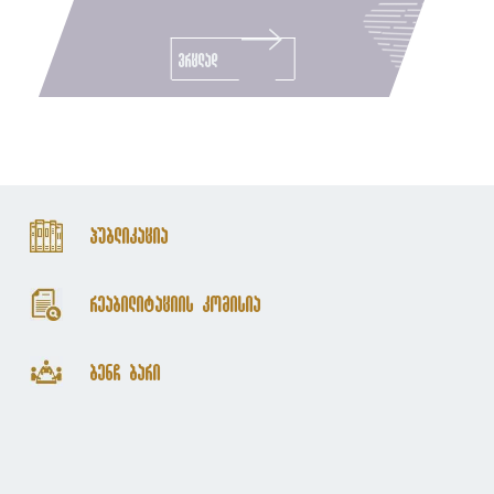
ვრცლად
პუბლიკაცია
რეაბილიტაციის კომისია
ბენჩ ბარი