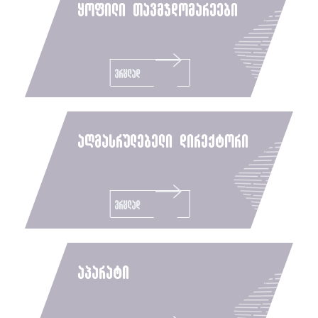
ყოფილი თავმჯდომარეები
ვრცლად
აღმასრულებელი დირექტორი
ვრცლად
აპარატი