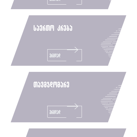
საერთო კრება
ვრცლად
თავმჯდომარე
ვრცლად