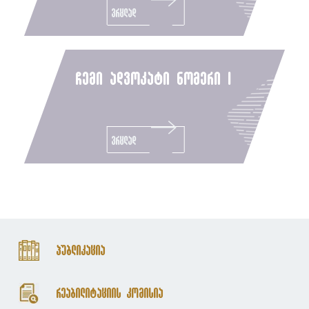
ვრცლად
ჩემი ადვოკატი ნომერი i
ვრცლად
პუბლიკაცია
რეაბილიტაციის კომისია