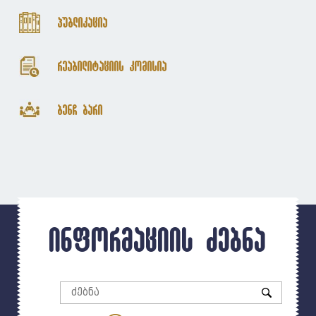
პუბლიკაცია
რეაბილიტაციის კომისია
ბენჩ ბარი
ინფორმაციის ძებნა