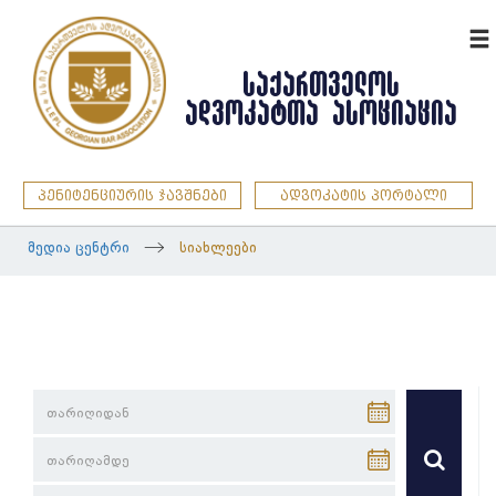
ENG
ᲡᲐᲥᲐᲠᲗᲕᲔᲚᲝᲡ
ᲐᲓᲕᲝᲙᲐᲢᲗᲐ ᲐᲡᲝᲪᲘᲐᲪᲘᲐ
პენიტენციურის ჯავშნები
ადვოკატის პორტალი
მედია ცენტრი
სიახლეები