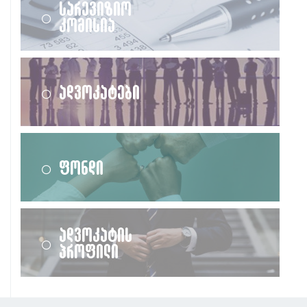
სარევიზიო
კომისია
ადვოკატები
ფონდი
ადვოკატის
პროფილი