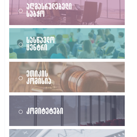
აღმასრულებელი
საბჭო
სასწავლო
ცენტრი
ეთიკის
კომისია
კომიტეტები