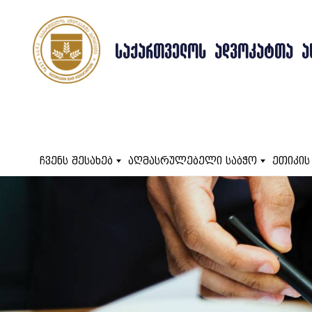
ᲡᲐᲥᲐᲠᲗᲕᲔᲚᲝᲡ ᲐᲓᲕᲝᲙᲐᲢᲗᲐ Ა
ჩვენს შესახებ
აღმასრულებელი საბჭო
ეთიკის