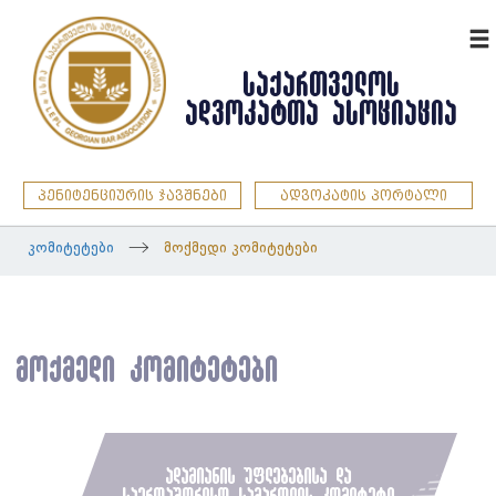
ENG
ᲡᲐᲥᲐᲠᲗᲕᲔᲚᲝᲡ
ᲐᲓᲕᲝᲙᲐᲢᲗᲐ ᲐᲡᲝᲪᲘᲐᲪᲘᲐ
პენიტენციურის ჯავშნები
ადვოკატის პორტალი
კომიტეტები
მოქმედი კომიტეტები
მოქმედი კომიტეტები
ადამიანის უფლებებისა და
საერთაშორისო სამართლის კომიტეტი