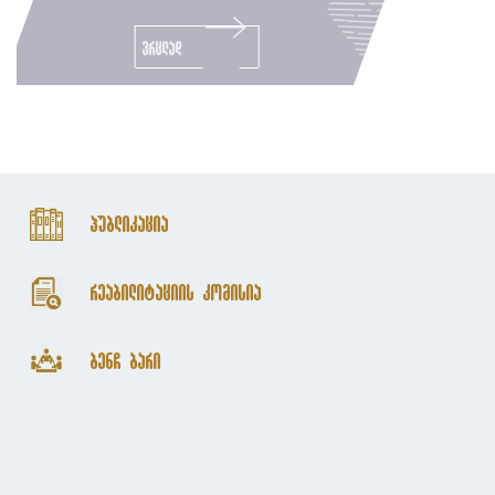
ვრცლად
პუბლიკაცია
რეაბილიტაციის კომისია
ბენჩ ბარი