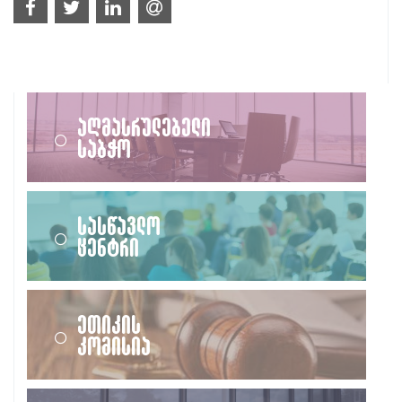
აღმასრულებელი
საბჭო
სასწავლო
ცენტრი
ეთიკის
კომისია