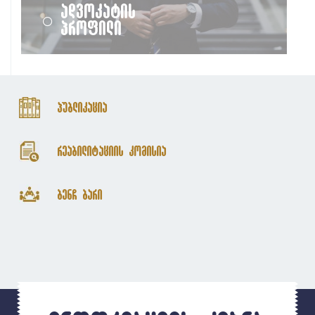
ადვოკატის
პროფილი
პუბლიკაცია
რეაბილიტაციის კომისია
ბენჩ ბარი